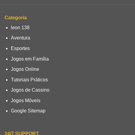
Categoria
leon 138
Aventura
Esportes
Jogos em Família
Jogos Online
Tutoriais Práticos
Jogos de Cassino
Jogos Móveis
Google Sitemap
24/7 SUPPORT