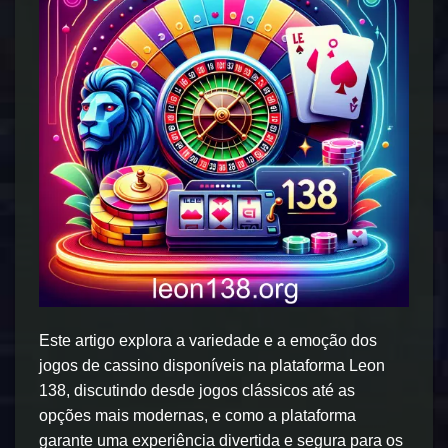
Este artigo explora a variedade e a emoção dos
jogos de cassino disponíveis na plataforma Leon
138, discutindo desde jogos clássicos até as
opções mais modernas, e como a plataforma
garante uma experiência divertida e segura para os