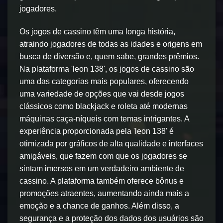
jogadores.
Os jogos de cassino têm uma longa história,
atraindo jogadores de todas as idades e origens em
busca de diversão e, quem sabe, grandes prêmios.
Na plataforma 'leon 138', os jogos de cassino são
uma das categorias mais populares, oferecendo
uma variedade de opções que vai desde jogos
clássicos como blackjack e roleta até modernas
máquinas caça-níqueis com temas intrigantes. A
experiência proporcionada pela 'leon 138' é
otimizada por gráficos de alta qualidade e interfaces
amigáveis, que fazem com que os jogadores se
sintam imersos em um verdadeiro ambiente de
cassino. A plataforma também oferece bônus e
promoções atraentes, aumentando ainda mais a
emoção e a chance de ganhos. Além disso, a
segurança e a proteção dos dados dos usuários são