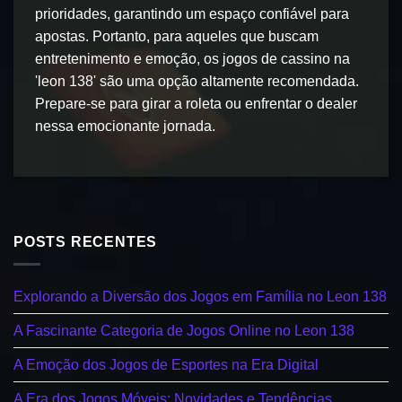
prioridades, garantindo um espaço confiável para
apostas. Portanto, para aqueles que buscam
entretenimento e emoção, os jogos de cassino na
'leon 138' são uma opção altamente recomendada.
Prepare-se para girar a roleta ou enfrentar o dealer
nessa emocionante jornada.
POSTS RECENTES
Explorando a Diversão dos Jogos em Família no Leon 138
A Fascinante Categoria de Jogos Online no Leon 138
A Emoção dos Jogos de Esportes na Era Digital
A Era dos Jogos Móveis: Novidades e Tendências