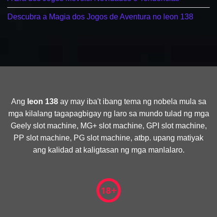
Descubra a Magia dos Jogos de Aventura no leon 138
Ang
leon 138
ay may iba't ibang tema ng nobela mula sa
mga kilalang tagapagbigay ng laro sa mundo tulad ng mga
Geely slot machine, MG+ slot machine, GPI slot machine,
PP slot machine, PG slot machine, atbp. upang matiyak
ang kalidad at kaligtasan ng mga manlalaro.